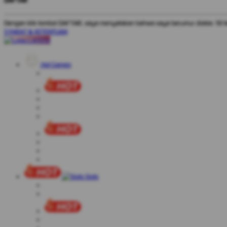
DAFTAR
Dengan klik tombol DAFTAR, saya menyatakan bahwa saya berumur diatas 18 ta
SYARAT & KETENTUAN
Hot Games
Slots