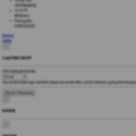
Tiếng Việt
VIETNAMESE
বাংলাদেশী
BENGALI
Português
PORTUGESE
Masuk
Daftar
×
Lupa Kata Sandi?
Pilih Metode Kontak
Jika Anda tidak lagi memiliki akses ke email atau nomor telepon yang terhubun
×
MASUK
×