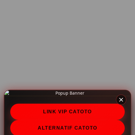
LINK VIP CATOTO
ALTERNATIF CATOTO