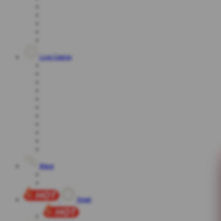
Live Casino
Race
Togel