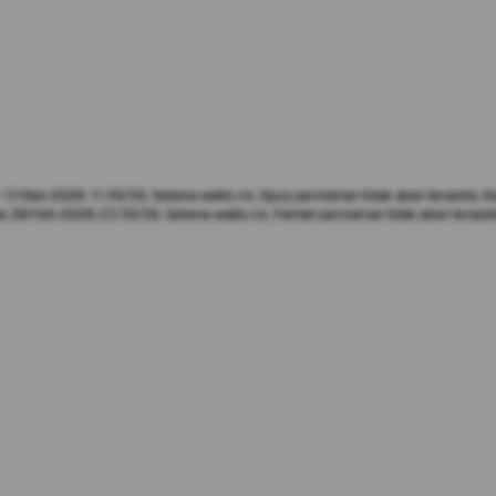
13-Des-2026 11.59.59. Selama waktu ini, Opus permainan tidak akan tersedia.
i 28-Feb-2026 23.59.59. Selama waktu ini, Fairbet permainan tidak akan terse