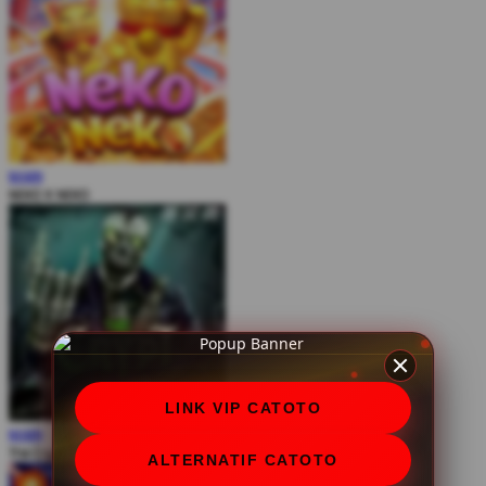
MAIN
NEKO X NEKO
LINK VIP CATOTO
MAIN
The Crypt
ALTERNATIF CATOTO