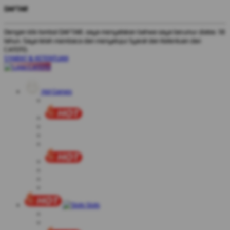
DAFTAR
Dengan klik tombol DAFTAR, saya menyatakan bahwa saya berumur diatas 18
tahun. Saya telah membaca dan menyetujui Syarat dan Ketentuan dari
CATOTO.
SYARAT & KETENTUAN
Hot Games
Slots