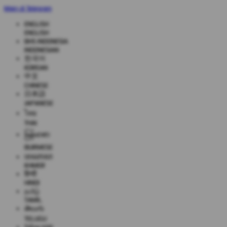
Main di Telegram
ENGLISH
ENGLISH
BHS INDONESIA
INDONESIAN
한국어
KOREAN
中文
CHINESE
日本語
JAPANESE
ไทย
THAI
မြန်မာစာ
BURMESE
ខេមរភាសា
KHMER
हिन्दी
HINDI
தமிழ்
TAMIL
తెలుగు
TELUGU