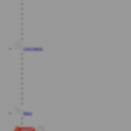
Live Casino
Race